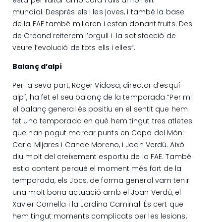
mundial. Després els i les joves, i també la base
de la FAE també milloren i estan donant fruits. Des
de Creand reiterem l’orgull i la satisfacció de
veure l’evolució de tots ells i elles”.
Balanç d’alpí
Per la seva part, Roger Vidosa, director d’esquí
alpí, ha fet el seu balanç de la temporada “Per mi
el balanç general és positiu en el sentit que hem
fet una temporada en què hem tingut tres atletes
que han pogut marcar punts en Copa del Món:
Carla MIjares i Cande Moreno, i Joan Verdú. Això
diu molt del creixement esportiu de la FAE. També
estic content perquè el moment més fort de la
temporada, els Jocs, de forma general vam tenir
una molt bona actuació amb el Joan Verdú, el
Xavier Cornella i la Jordina Caminal. És cert que
hem tingut moments complicats per les lesions,