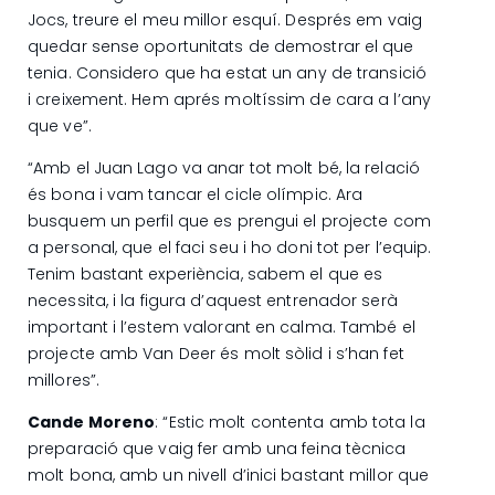
Jocs, treure el meu millor esquí. Després em vaig
quedar sense oportunitats de demostrar el que
tenia. Considero que ha estat un any de transició
i creixement. Hem aprés moltíssim de cara a l’any
que ve”.
“Amb el Juan Lago va anar tot molt bé, la relació
és bona i vam tancar el cicle olímpic. Ara
busquem un perfil que es prengui el projecte com
a personal, que el faci seu i ho doni tot per l’equip.
Tenim bastant experiència, sabem el que es
necessita, i la figura d’aquest entrenador serà
important i l’estem valorant en calma. També el
projecte amb Van Deer és molt sòlid i s’han fet
millores”.
Cande Moreno
: “Estic molt contenta amb tota la
preparació que vaig fer amb una feina tècnica
molt bona, amb un nivell d’inici bastant millor que