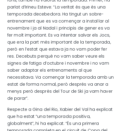
parlat d’Irineu Esteve: “La veritat és que és una
temporada decebedora. Ha tingut un sobre-
entrenament que es va començar a instal·lar al
novembre i ja al Nadal i principis de gener es va
fer molt important. Es va intentar salvar els Jocs,
que era la part més important de la temporada,
però en l’estat que estava ja no vam poder fer
res. Decebuts perquè no vam saber veure els
signes de fatiga d’octubre i novembre i no vam
saber adaptar els entrenaments al que
necessitava. Va començar la temporada amb un
estat de forma normal, però després va anar a
menys però després del Tour de Ski ja vam haver
de parar”.
Respecte a Gina del Rio, Xabier del Val ha explicat
que ha estat “una temporada positiva,
globalment”, hi ha explicat: “És una primera
temporada completa en el circuit de Copa del