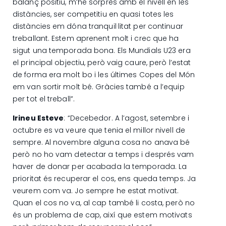
balanç positiu, m’he sorprès amb el nivell en les
distàncies, ser competitiu en quasi totes les
distàncies em dóna tranquil·litat per continuar
treballant. Estem aprenent molt i crec que ha
sigut una temporada bona. Els Mundials U23 era
el principal objectiu, però vaig caure, però l’estat
de forma era molt bo i les últimes Copes del Món
em van sortir molt bé. Gràcies també a l’equip
per tot el treball”.
Irineu Esteve
: “Decebedor. A l’agost, setembre i
octubre es va veure que tenia el millor nivell de
sempre. Al novembre alguna cosa no anava bé
però no ho vam detectar a temps i després vam
haver de donar per acabada la temporada. La
prioritat és recuperar el cos, ens queda temps. Ja
veurem com va. Jo sempre he estat motivat.
Quan el cos no va, al cap també li costa, però no
és un problema de cap, així que estem motivats