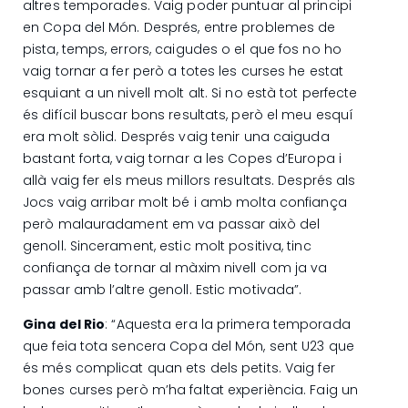
altres temporades. Vaig poder puntuar al principi
en Copa del Món. Després, entre problemes de
pista, temps, errors, caigudes o el que fos no ho
vaig tornar a fer però a totes les curses he estat
esquiant a un nivell molt alt. Si no està tot perfecte
és difícil buscar bons resultats, però el meu esquí
era molt sòlid. Després vaig tenir una caiguda
bastant forta, vaig tornar a les Copes d’Europa i
allà vaig fer els meus millors resultats. Després als
Jocs vaig arribar molt bé i amb molta confiança
però malauradament em va passar això del
genoll. Sincerament, estic molt positiva, tinc
confiança de tornar al màxim nivell com ja va
passar amb l’altre genoll. Estic motivada”.
Gina del Rio
: “Aquesta era la primera temporada
que feia tota sencera Copa del Món, sent U23 que
és més complicat quan ets dels petits. Vaig fer
bones curses però m’ha faltat experiència. Faig un