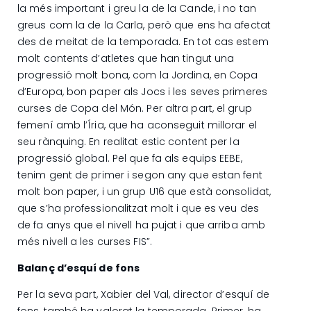
la més important i greu la de la Cande, i no tan
greus com la de la Carla, però que ens ha afectat
des de meitat de la temporada. En tot cas estem
molt contents d’atletes que han tingut una
progressió molt bona, com la Jordina, en Copa
d’Europa, bon paper als Jocs i les seves primeres
curses de Copa del Món. Per altra part, el grup
femení amb l’Íria, que ha aconseguit millorar el
seu rànquing. En realitat estic content per la
progressió global. Pel que fa als equips EEBE,
tenim gent de primer i segon any que estan fent
molt bon paper, i un grup U16 que està consolidat,
que s’ha professionalitzat molt i que es veu des
de fa anys que el nivell ha pujat i que arriba amb
més nivell a les curses FIS”.
Balanç d’esquí de fons
Per la seva part, Xabier del Val, director d’esquí de
fons, també ha valorat la temporada. Primer, ha