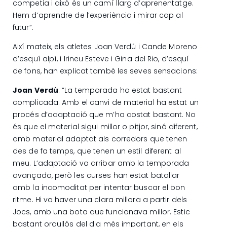
competia i això és un camí llarg d’aprenentatge.
Hem d’aprendre de l’experiència i mirar cap al
futur”.
Així mateix, els atletes Joan Verdú i Cande Moreno
d’esquí alpí, i Irineu Esteve i Gina del Rio, d’esquí
de fons, han explicat també les seves sensacions:
Joan Verdú
: “La temporada ha estat bastant
complicada. Amb el canvi de material ha estat un
procés d’adaptació que m’ha costat bastant. No
és que el material sigui millor o pitjor, sinó diferent,
amb material adaptat als corredors que tenen
des de fa temps, que tenen un estil diferent al
meu. L’adaptació va arribar amb la temporada
avançada, però les curses han estat batallar
amb la incomoditat per intentar buscar el bon
ritme. Hi va haver una clara millora a partir dels
Jocs, amb una bota que funcionava millor. Estic
bastant orgullós del dia més important, en els