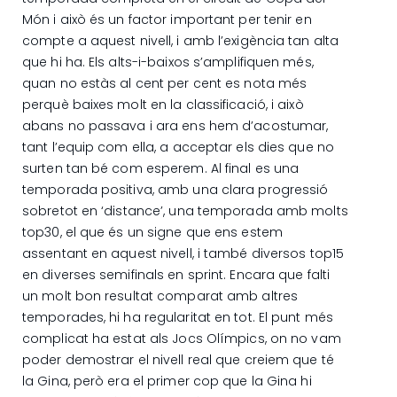
Món i això és un factor important per tenir en
compte a aquest nivell, i amb l’exigència tan alta
que hi ha. Els alts-i-baixos s’amplifiquen més,
quan no estàs al cent per cent es nota més
perquè baixes molt en la classificació, i això
abans no passava i ara ens hem d’acostumar,
tant l’equip com ella, a acceptar els dies que no
surten tan bé com esperem. Al final es una
temporada positiva, amb una clara progressió
sobretot en ‘distance’, una temporada amb molts
top30, el que és un signe que ens estem
assentant en aquest nivell, i també diversos top15
en diverses semifinals en sprint. Encara que falti
un molt bon resultat comparat amb altres
temporades, hi ha regularitat en tot. El punt més
complicat ha estat als Jocs Olímpics, on no vam
poder demostrar el nivell real que creiem que té
la Gina, però era el primer cop que la Gina hi