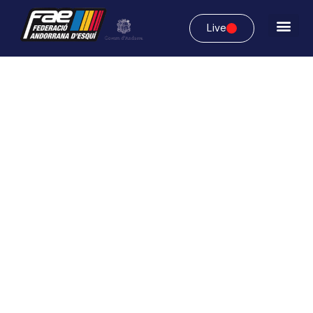
Live
Federació
Andorrana d’Esquí
Impulsem la passió per la neu i l’alt rendiment