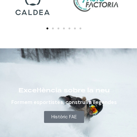
Excel·lència sobre la neu
Formem esportistes, construïm llegendes
Històric FAE