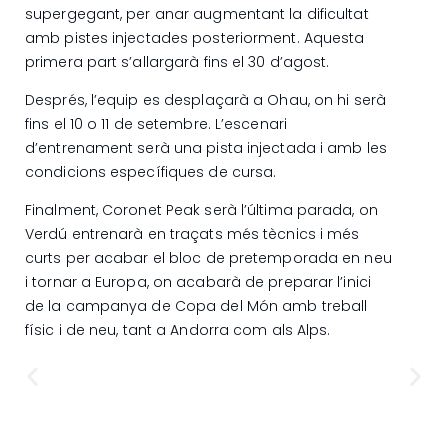
supergegant, per anar augmentant la dificultat
amb pistes injectades posteriorment. Aquesta
primera part s’allargarà fins el 30 d’agost.
Després, l’equip es desplaçarà a Ohau, on hi serà
fins el 10 o 11 de setembre. L’escenari
d’entrenament serà una pista injectada i amb les
condicions específiques de cursa.
Finalment, Coronet Peak serà l’última parada, on
Verdú entrenarà en traçats més tècnics i més
curts per acabar el bloc de pretemporada en neu
i tornar a Europa, on acabarà de preparar l’inici
de la campanya de Copa del Món amb treball
físic i de neu, tant a Andorra com als Alps.